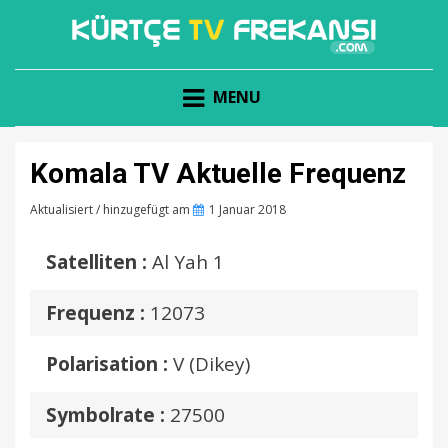
KÜRTÇE TV FREKANSI
KURDISCHE
MENU
FERNSEHFREQUENZ
Komala TV Aktuelle Frequenz
Aktualisiert / hinzugefügt am
Posted
1 Januar 2018
on
Satelliten :
Al Yah 1
Frequenz :
12073
Polarisation :
V (Dikey)
Symbolrate :
27500