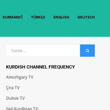
KURMANCÎ
TÜRKÇE
ENGLISH
DEUTSCH
Search
for:
SUCHE
KURDISH CHANNEL FREQUENCY
Amozhgary TV
Çira TV
Duhok TV
Geli Kurdîstan TV