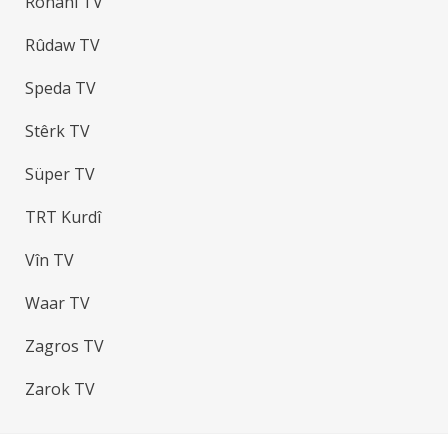
Ronahî TV
Rûdaw TV
Speda TV
Stêrk TV
Süper TV
TRT Kurdî
Vîn TV
Waar TV
Zagros TV
Zarok TV