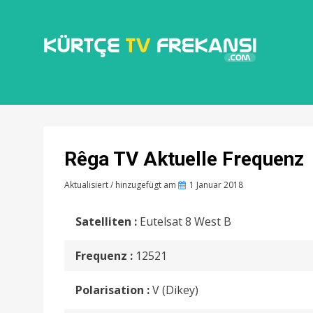
KÜRTÇE TV FREKANSI
KURDISCHE
FERNSEHFREQU
Rêga TV Aktuelle Frequenz
Aktualisiert / hinzugefügt am
Posted
1 Januar 2018
on
Satelliten :
Eutelsat 8 West B
Frequenz :
12521
Polarisation :
V (Dikey)